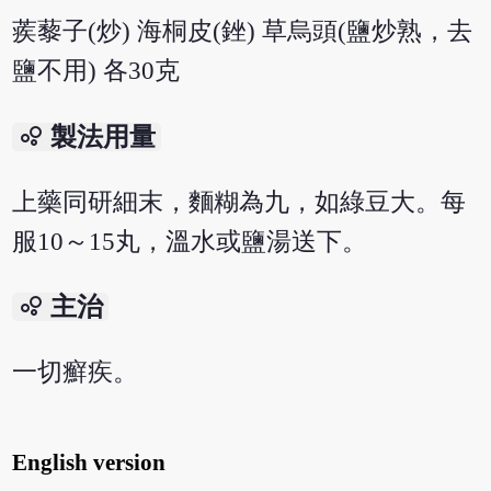
蒺藜子(炒) 海桐皮(銼) 草烏頭(鹽炒熟，去
鹽不用) 各30克
bubble_chart
製法用量
上藥同研細末，麵糊為九，如綠豆大。每
服10～15丸，溫水或鹽湯送下。
bubble_chart
主治
一切癬疾。
English version