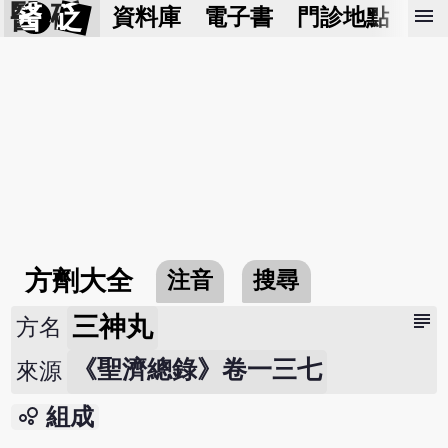
醫 砭
menu
資料庫
電子書
門診地點
預
方劑大全
注音
搜尋
subject
三神丸
方名
《聖濟總錄》卷一三七
來源
bubble_chart
組成