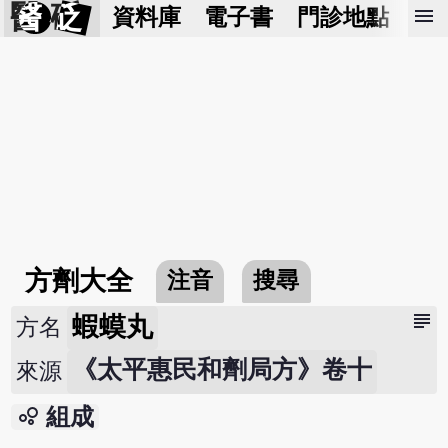
醫 砭
menu
資料庫
電子書
門診地點
預
方劑大全
注音
搜尋
subject
蝦蟆丸
方名
《太平惠民和劑局方》卷十
來源
bubble_chart
組成