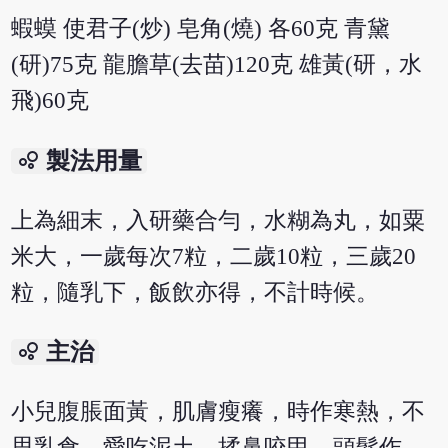
蝦蟆 使君子(炒) 皂角(燒) 各60克 青黛
(研)75克 龍膽草(去苗)120克 雄黃(研，水
飛)60克
bubble_chart
製法用量
上為細末，入研藥合勻，水糊為丸，如粟
米大，一歲每次7粒，二歲10粒，三歲20
粒，隨乳下，飯飲亦得，不計時候。
bubble_chart
主治
小兒腹脹面黃，肌膚瘦癢，時作寒熱，不
思乳食，愛吃泥土，揉鼻咬甲，頭髮作