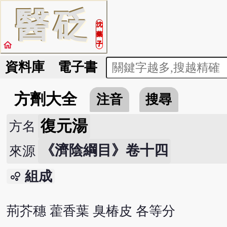
醫
砭
沈
藥
home
子
資料庫
電子書
方劑大全
注音
搜尋
復元湯
方名
《濟陰綱目》卷十四
來源
組成
bubble_chart
荊芥穗 藿香葉 臭椿皮 各等分