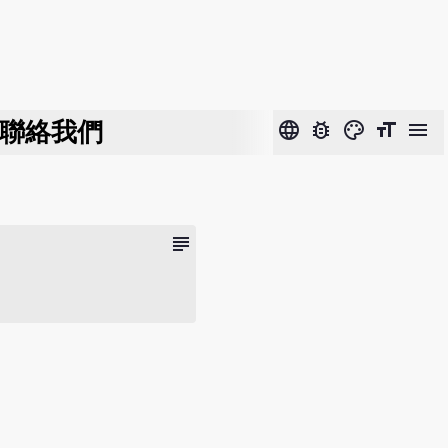
聯絡我們
language
bug_report
color_lens
format_size
menu
subject