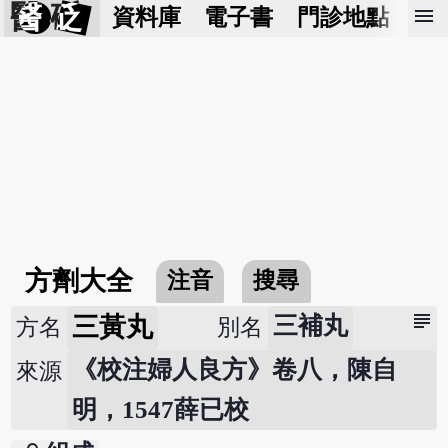
醫 砭
menu
資料庫
電子書
門診地點
預
方劑大全
注音
搜尋
subject
三黃丸
三補丸
方名
別名
《校注婦人良方》卷八，陳自
來源
明，1547薛已校