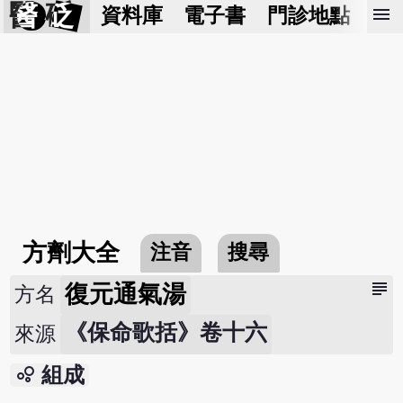
醫 砭
menu
資料庫
電子書
門診地點
預
方劑大全
注音
搜尋
subject
復元通氣湯
方名
《保命歌括》卷十六
來源
bubble_chart
組成