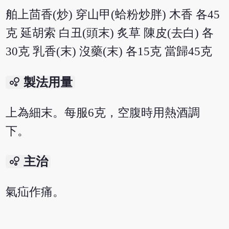
舶上茴香(炒) 穿山甲(蛤粉炒胖) 木香 各45
克 延胡索 白丑(頭末) 炙草 陳皮(去白) 各
30克 乳香(末) 沒藥(末) 各15克 當歸45克
bubble_chart
製法用量
上為細末。每服6克，空腹時用熱酒調
下。
bubble_chart
主治
氣疝作痛。