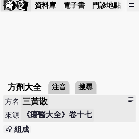
醫 砭
menu
資料庫
電子書
門診地點
預
方劑大全
注音
搜尋
subject
三黃散
方名
《瘍醫大全》卷十七
來源
bubble_chart
組成