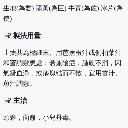
生地(為君) 蒲黃(為臣) 牛黃(為佐) 冰片(為
使)
bubble_chart
製法用量
上藥共為極細末。用芭蕉根汁或側柏葉汁
和蜜調敷患處；若兼陰症，腫硬不消，因
氣凝血滯，或痰塊結而不散，宜用薑汁、
蔥汁調敷。
bubble_chart
主治
頭癰，面癰，小兒丹毒。