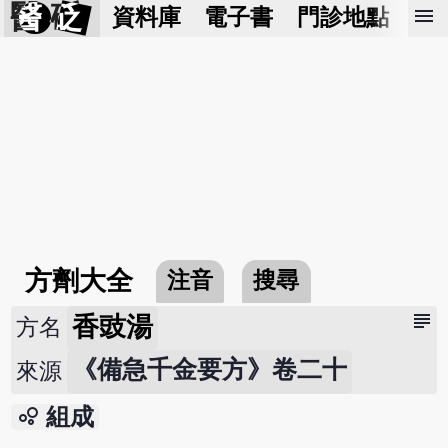
醫 砭
menu
資料庫
電子書
門診地點
預
方劑大全
注音
搜尋
subject
香豉湯
方名
《備急千金要方》卷二十
來源
bubble_chart
組成