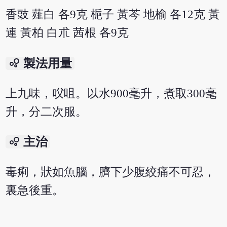
香豉 薤白 各9克 梔子 黃芩 地榆 各12克 黃
連 黃柏 白朮 茜根 各9克
bubble_chart
製法用量
上九味，㕮咀。以水900毫升，煮取300毫
升，分二次服。
bubble_chart
主治
毒痢，狀如魚腦，臍下少腹絞痛不可忍，
裏急後重。