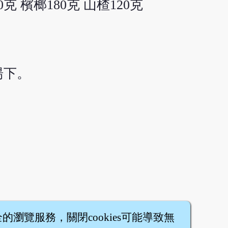
0克 檳榔180克 山楂120克
湯下。
全的瀏覽服務，關閉cookies可能導致無