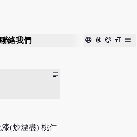
聯絡我們
language
bug_report
color_lens
format_size
menu
subject
乾漆(炒煙盡) 桃仁