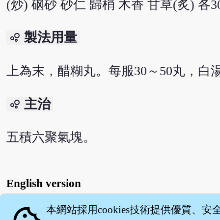
(炒) 硇砂 砂仁 歸梢 木香 甘草(炙) 各3
製法用量
bubble_chart
上為末，醋糊丸。每服30～50丸，白
主治
bubble_chart
五積六聚氣塊。
English version
本網站採用cookies技術提供優質、安