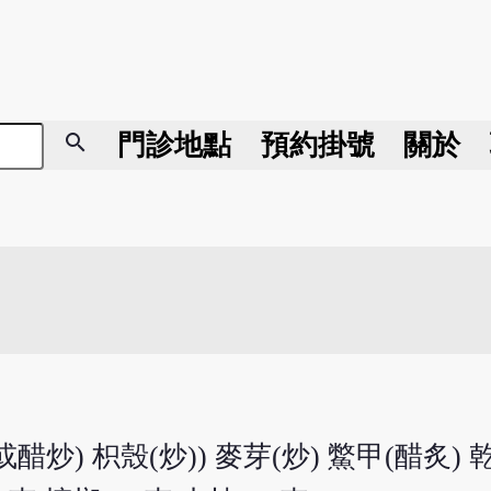
search
門診地點
預約掛號
關於
醋炒) 枳殼(炒)) 麥芽(炒) 鱉甲(醋炙) 