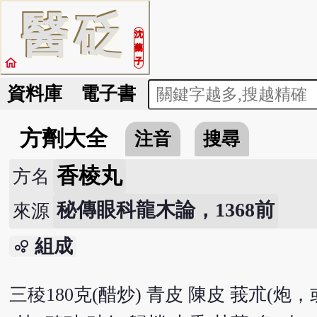
醫
砭
沈
藥
home
子
資料庫
電子書
方劑大全
注音
搜尋
香棱丸
方名
秘傳眼科龍木論，1368前
來源
組成
bubble_chart
三稜180克(醋炒) 青皮 陳皮 莪朮(炮，或