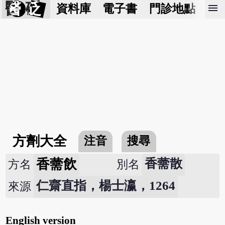
醫 砭
menu
資料庫
電子書
門診地點
預
方劑大全
注音
搜尋
香薷飲
香薷散
方名
別名
仁齋直指，楊士瀛，1264
來源
English version