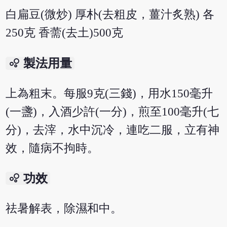
白扁豆(微炒) 厚朴(去粗皮，薑汁炙熟) 各
250克 香薷(去土)500克
bubble_chart
製法用量
上為粗末。每服9克(三錢)，用水150毫升
(一盞)，入酒少許(一分)，煎至100毫升(七
分)，去滓，水中沉冷，連吃二服，立有神
效，隨病不拘時。
bubble_chart
功效
祛暑解表，除濕和中。