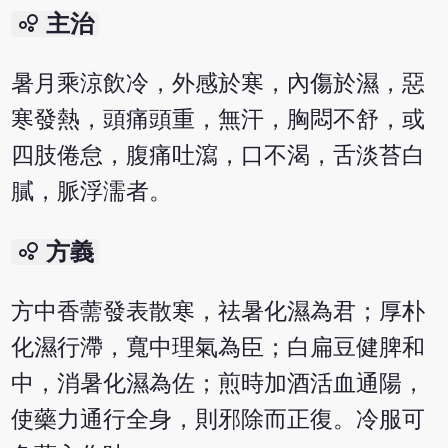
bubble_chart
主治
暑月乘涼飲冷，外感於寒，內傷於濕，惡
寒發熱，頭痛頭重，無汗，胸悶不舒，或
四肢倦怠，腹痛吐瀉，口不渴，舌淡苔白
膩，脈浮濡者。
bubble_chart
方義
方中香薷發表散寒，祛暑化濕為君；厚朴
化濕行滯，寬中理氣為臣；白扁豆健脾和
中，消暑化濕為佐；煎時加酒活血通陽，
使藥力通行全身，則邪除而正復。冷服可