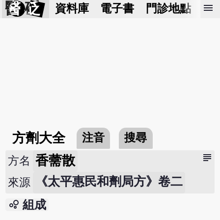
醫 砭
menu
資料庫
電子書
門診地點
預
方劑大全
注音
搜尋
subject
香薷散
方名
《太平惠民和劑局方》卷二
來源
bubble_chart
組成