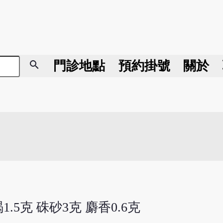
search
門診地點
預約掛號
關於
.5克 硃砂3克 麝香0.6克