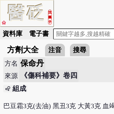
醫
砭
沈
藥
home
子
資料庫
電子書
方劑大全
注音
搜尋
保命丹
方名
《傷科補要》卷四
來源
組成
bubble_chart
巴豆霜3克(去油) 黑丑3克 大黃3克 血竭1