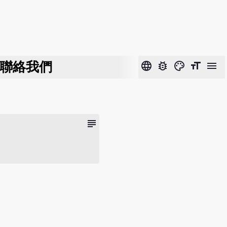
聯絡我們
language
bug_report
color_lens
format_size
menu
subject