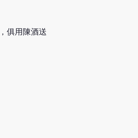
克，俱用陳酒送