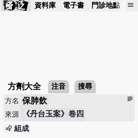
醫 砭
menu
資料庫
電子書
門診地點
預
方劑大全
注音
搜尋
subject
保肺飲
方名
《丹台玉案》卷四
來源
bubble_chart
組成