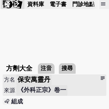
醫 砭
menu
資料庫
電子書
門診地點
預
方劑大全
注音
搜尋
subject
保安萬靈丹
方名
《外科正宗》卷一
來源
bubble_chart
組成