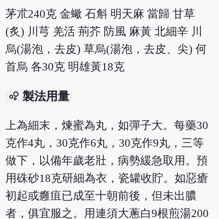
茅朮240克 金蠍 石斛 明天麻 當歸 甘草
(炙) 川芎 羌活 荊芥 防風 麻黃 北細辛 川
烏(湯泡，去皮) 草烏(湯泡，去皮、尖) 何
首烏 各30克 明雄黃18克
bubble_chart
製法用量
上為細末，煉蜜為丸，如彈子大。每藥30
克作4丸，30克作6丸，30克作9丸，三等
做下，以備年歲老壯，病勢緩急取用。預
用硃砂18克研細為衣，瓷罐收貯。如惡瘡
初起或癰疽已成至十朝前後，但未出膿
者，俱宜服之。用連須大蔥白9根煎湯200