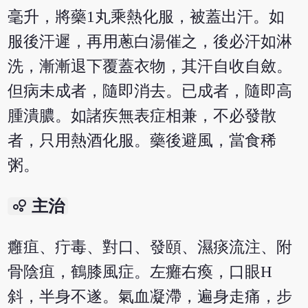
毫升，將藥1丸乘熱化服，被蓋出汗。如
服後汗遲，再用蔥白湯催之，後必汗如淋
洗，漸漸退下覆蓋衣物，其汗自收自斂。
但病未成者，隨即消去。已成者，隨即高
腫潰膿。如諸疾無表症相兼，不必發散
者，只用熱酒化服。藥後避風，當食稀
粥。
bubble_chart
主治
癰疽、疔毒、對口、發頤、濕痰流注、附
骨陰疽，鶴膝風症。左癱右瘓，口眼Н
斜，半身不遂。氣血凝滯，遍身走痛，步