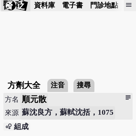
醫 砭
menu
資料庫
電子書
門診地點
預
方劑大全
注音
搜尋
subject
順元散
方名
蘇沈良方，蘇軾沈括，1075
來源
bubble_chart
組成