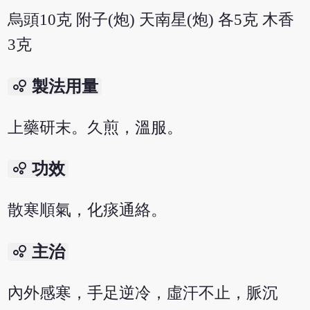
烏頭10克 附子(炮) 天南星(炮) 各5克 木香
3克
bubble_chart
製法用量
上藥研末。久煎，溫服。
bubble_chart
功效
散寒順氣，化痰通絡。
bubble_chart
主治
內外感寒，手足逆冷，虛汗不止，脈沉