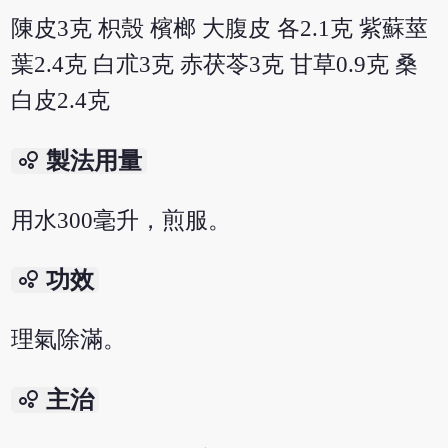
陳皮3克 枳殼 檳榔 大腹皮 各2.1克 紫蘇莖
葉2.4克 白朮3克 赤茯苓3克 甘草0.9克 桑
白皮2.4克
bubble_chart
製法用量
用水300毫升，煎服。
bubble_chart
功效
理氣除滿。
bubble_chart
主治