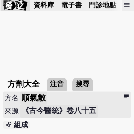
醫 砭
menu
資料庫
電子書
門診地點
預
方劑大全
注音
搜尋
subject
順氣散
方名
《古今醫統》卷八十五
來源
bubble_chart
組成