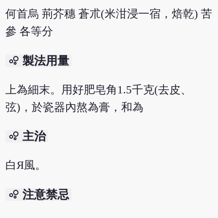
何首烏 荊芥穗 蒼朮(米泔浸一宿，焙乾) 苦
參 各等分
bubble_chart
製法用量
上為細末。用好肥皂角1.5千克(去皮、
弦)，於瓷器內熬為膏，和為
bubble_chart
主治
白Я風。
bubble_chart
注意禁忌