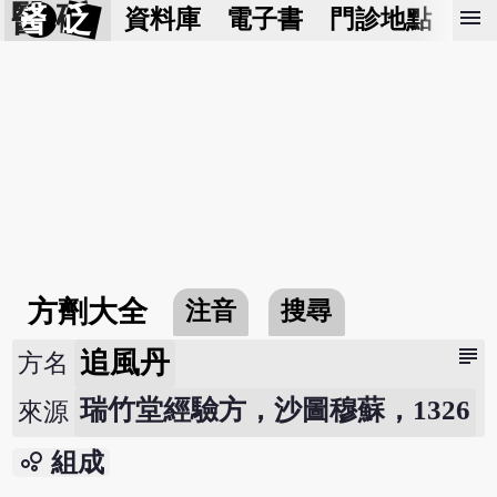
醫 砭
menu
資料庫
電子書
門診地點
預
方劑大全
注音
搜尋
subject
追風丹
方名
瑞竹堂經驗方，沙圖穆蘇，1326
來源
bubble_chart
組成