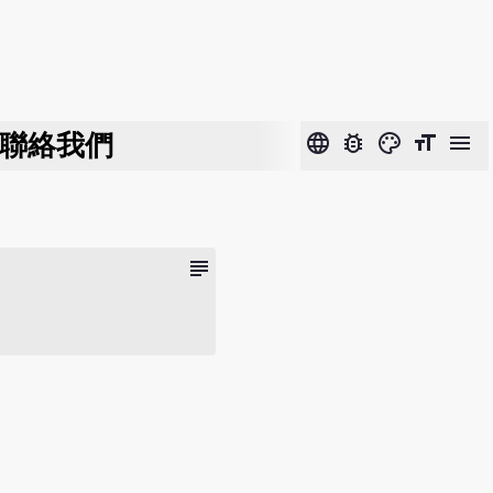
聯絡我們
language
bug_report
color_lens
format_size
menu
subject