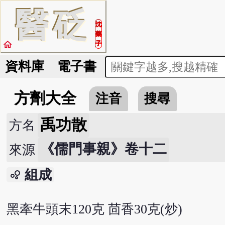
醫
砭
沈
藥
home
子
資料庫
電子書
方劑大全
注音
搜尋
禹功散
方名
《儒門事親》卷十二
來源
組成
bubble_chart
黑牽牛頭末120克 茴香30克(炒)