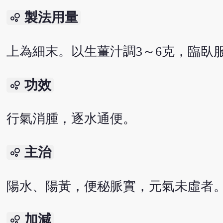
製法用量
bubble_chart
上為細末。以生薑汁調3～6克，臨臥
功效
bubble_chart
行氣消腫，逐水通便。
主治
bubble_chart
陽水、陽黃，便秘脈實，元氣未虛者
加減
bubble_chart