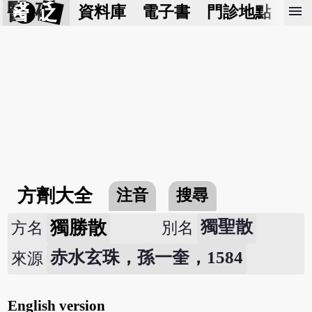
醫 砭
menu
資料庫
電子書
門診地點
預
方劑大全
注音
搜尋
獨勝散
獨聖散
方名
別名
赤水玄珠，孫一奎，1584
來源
English version