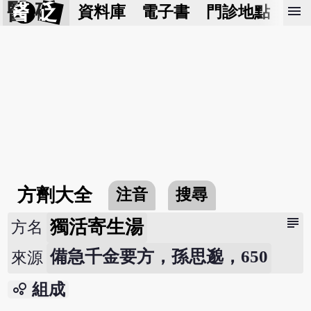
醫 砭
menu
資料庫
電子書
門診地點
預
方劑大全
注音
搜尋
subject
獨活寄生湯
方名
備急千金要方，孫思邈，650
來源
bubble_chart
組成