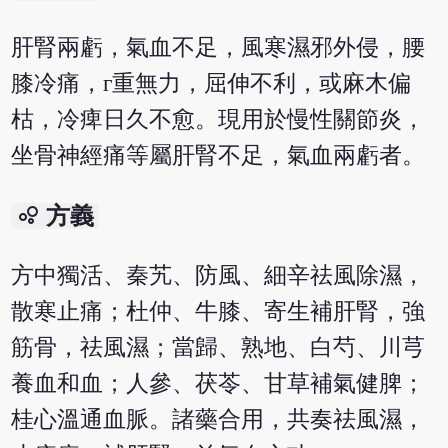
肝腎兩虧，氣血不足，風寒濕邪外侵，腰
膝冷痛，г重無力，屈伸不利，或麻木偏
枯，冷痺日久不愈。現用於慢性關節炎，
坐骨神經痛等屬肝腎不足，氣血兩虧者。
bubble_chart
方義
方中獨活、秦艽、防風、細辛祛風除濕，
散寒止痛；杜仲、牛膝、寄生補肝腎，強
筋骨，祛風濕；當歸、熟地、白芍、川芎
養血和血；人參、茯苓、甘草補氣健脾；
桂心溫通血脈。諸藥合用，共奏祛風濕，