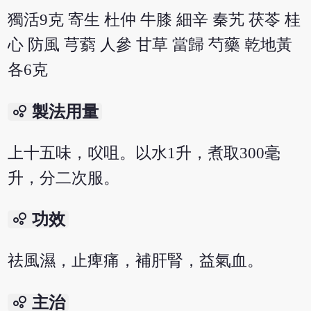
獨活9克 寄生 杜仲 牛膝 細辛 秦艽 茯苓 桂
心 防風 芎藭 人參 甘草 當歸 芍藥 乾地黃
各6克
bubble_chart
製法用量
上十五味，㕮咀。以水1升，煮取300毫
升，分二次服。
bubble_chart
功效
祛風濕，止痺痛，補肝腎，益氣血。
bubble_chart
主治