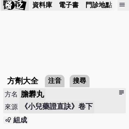
醫 砭
menu
資料庫
電子書
門診地點
預
方劑大全
注音
搜尋
subject
膽礬丸
方名
《小兒藥證直訣》卷下
來源
bubble_chart
組成