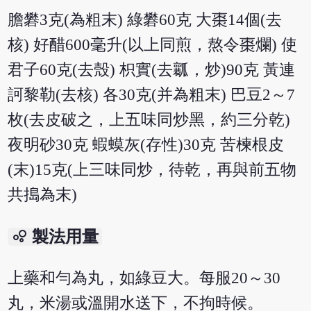
膽礬3克(為粗末) 綠礬60克 大棗14個(去
核) 好醋600毫升(以上同煎，熬令棗爛) 使
君子60克(去殼) 枳實(去瓤，炒)90克 黃連
訶黎勒(去核) 各30克(并為粗末) 巴豆2～7
枚(去皮破之，上五味同炒黑，約三分乾)
夜明砂30克 蝦蟆灰(存性)30克 苦楝根皮
(末)15克(上三味同炒，待乾，再與前五物
共搗為末)
bubble_chart
製法用量
上藥和勻為丸，如綠豆大。每服20～30
丸，米湯或溫開水送下，不拘時候。