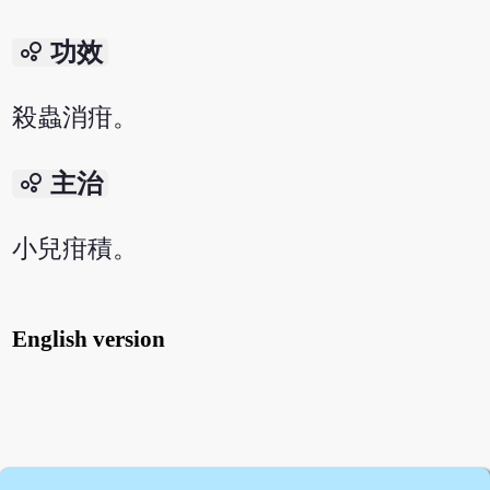
bubble_chart
功效
殺蟲消疳。
bubble_chart
主治
小兒疳積。
English version