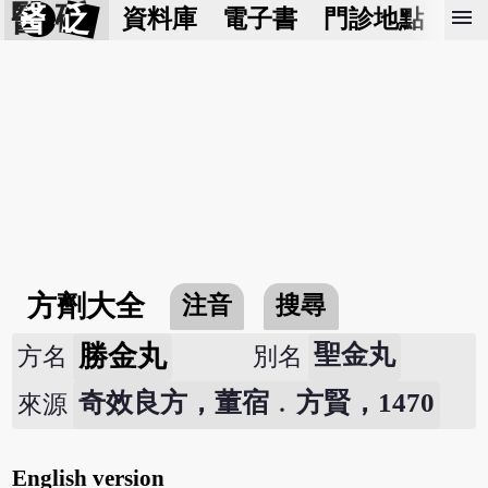
醫 砭
menu
資料庫
電子書
門診地點
預
方劑大全
注音
搜尋
勝金丸
聖金丸
方名
別名
奇效良方，董宿﹒方賢，1470
來源
English version