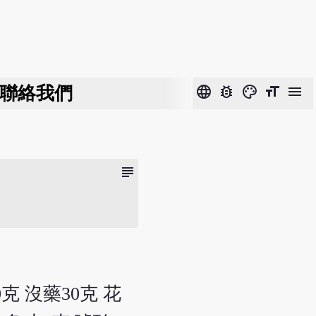
聯絡我們
language
bug_report
color_lens
format_size
menu
subject
克 沒藥30克 花