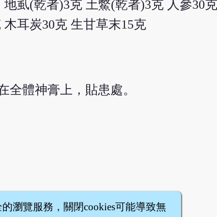
 地虱(乾者)3克 土鱉(乾者)3克 人參30克
克 木耳炭30克 生甘草末15克
在全體神膏上，貼患處。
全的瀏覽服務，關閉cookies可能導致無