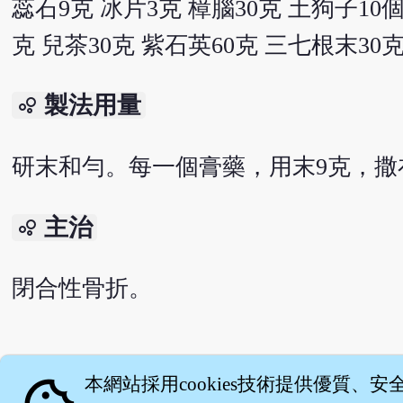
蕊石9克 冰片3克 樟腦30克 土狗子10個
克 兒茶30克 紫石英60克 三七根末30
製法用量
bubble_chart
研末和勻。每一個膏藥，用末9克，撒
主治
bubble_chart
閉合性骨折。
English version
本網站採用cookies技術提供優質、安