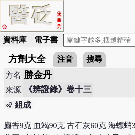
醫
砭
沈
藥
home
子
資料庫
電子書
方劑大全
注音
搜尋
勝金丹
方名
《辨證錄》卷十三
來源
組成
bubble_chart
麝香9克 血竭90克 古石灰60克 海螵蛸