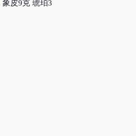
 象皮9克 琥珀3