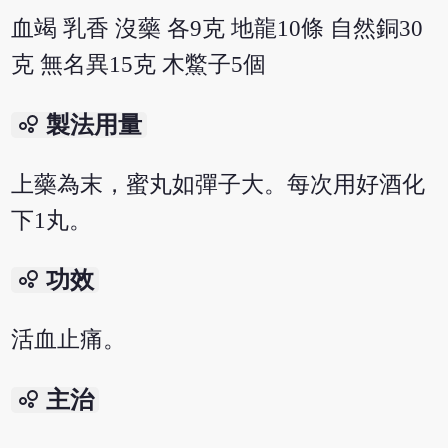
血竭 乳香 沒藥 各9克 地龍10條 自然銅30
克 無名異15克 木鱉子5個
bubble_chart
製法用量
上藥為末，蜜丸如彈子大。每次用好酒化
下1丸。
bubble_chart
功效
活血止痛。
bubble_chart
主治