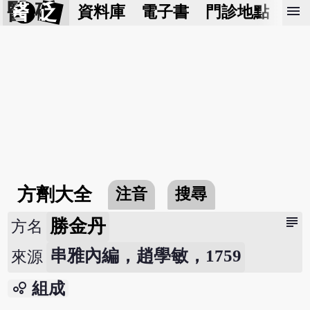
醫 砭
menu
資料庫
電子書
門診地點
預
方劑大全
注音
搜尋
subject
勝金丹
方名
串雅內編，趙學敏，1759
來源
bubble_chart
組成