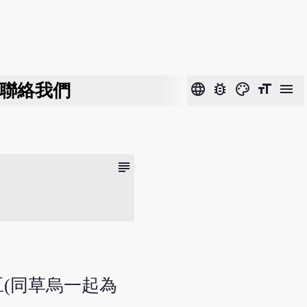
聯絡我們
language
bug_report
color_lens
format_size
menu
subject
豆(同草烏一起為