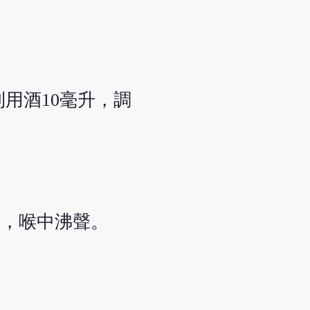
用酒10毫升，調
視，喉中沸聲。