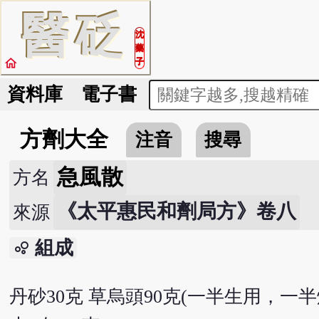
醫
砭
沈
藥
home
子
資料庫
電子書
方劑大全
注音
搜尋
急風散
方名
《太平惠民和劑局方》卷八
來源
組成
bubble_chart
丹砂30克 草烏頭90克(一半生用，一