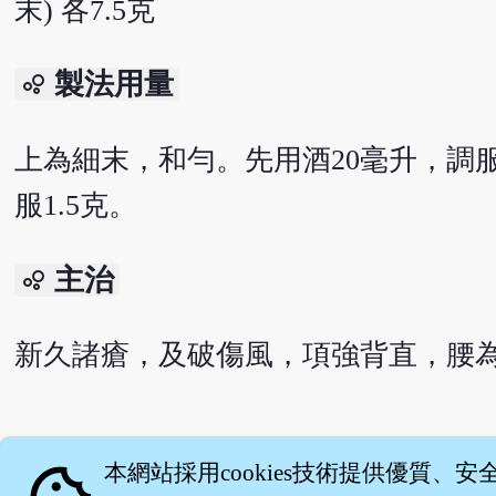
末) 各7.5克
製法用量
bubble_chart
上為細末，和勻。先用酒20毫升，調服
服1.5克。
主治
bubble_chart
新久諸瘡，及破傷風，項強背直，腰
English version
本網站採用cookies技術提供優質、安