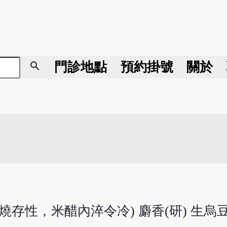
search
門診地點
預約掛號
關於
半燒存性，米醋內淬令冷) 麝香(研) 生烏