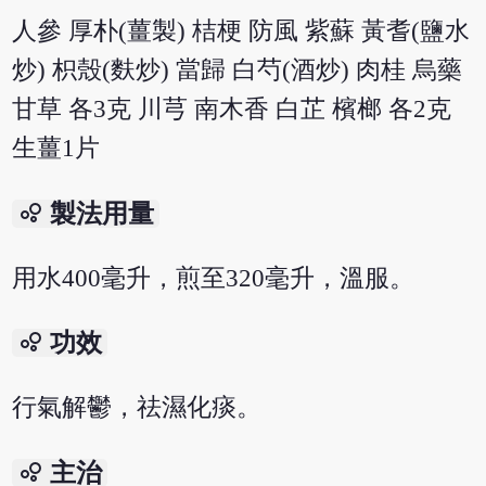
人參 厚朴(薑製) 桔梗 防風 紫蘇 黃耆(鹽水
炒) 枳殼(麩炒) 當歸 白芍(酒炒) 肉桂 烏藥
甘草 各3克 川芎 南木香 白芷 檳榔 各2克
生薑1片
bubble_chart
製法用量
用水400毫升，煎至320毫升，溫服。
bubble_chart
功效
行氣解鬱，祛濕化痰。
bubble_chart
主治