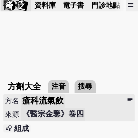
醫 砭
menu
資料庫
電子書
門診地點
預
方劑大全
注音
搜尋
subject
瘡科流氣飲
方名
《醫宗金鑒》卷四
來源
bubble_chart
組成