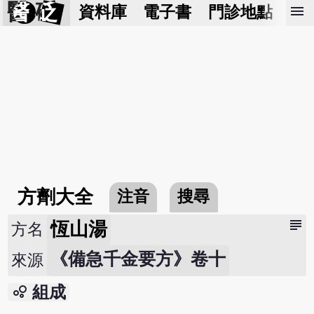
醫 砭
menu
資料庫
電子書
門診地點
預
方劑大全
注音
搜尋
subject
恆山湯
方名
《備急千金要方》卷十
來源
bubble_chart
組成