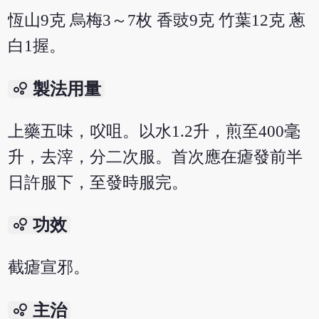
恆山9克 烏梅3～7枚 香豉9克 竹葉12克 蔥
白1握。
bubble_chart
製法用量
上藥五味，㕮咀。以水1.2升，煎至400毫
升，去滓，分二次服。首次應在瘧發前半
日許服下，至發時服完。
bubble_chart
功效
截瘧宣邪。
bubble_chart
主治