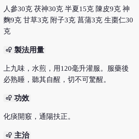
人參30克 茯神30克 半夏15克 陳皮9克 神
麴9克 甘草3克 附子3克 菖蒲3克 生棗仁30
克
bubble_chart
製法用量
上九味，水煎，用120毫升灌服。服藥後
必熟睡，聽其自醒，切不可驚醒。
bubble_chart
功效
化痰開竅，通陽扶正。
bubble_chart
主治