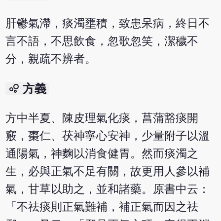
肝鬱氣滯，痰濁壅積，致患呆病，終日不
言不語，不思飲食，忽歌忽笑，潔穢不
分，親疏不辨者。
bubble_chart
方義
方中半夏、陳皮理氣化痰，菖蒲豁痰開
竅，棗仁、茯神寧心安神，少量附子以溫
通陽氣，神麴以消食健胃。然而痰濁之
生，必與正氣不足有關，故更用人參以補
氣，甘草以助之，並和諸藥。原書中云：
「不祛痰則正氣難補，補正氣而因之祛