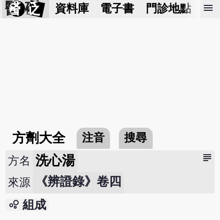
醫 砭
menu
資料庫
電子書
門診地點
預
方劑大全
注音
搜尋
subject
洗心湯
方名
《辨證錄》卷四
來源
bubble_chart
組成