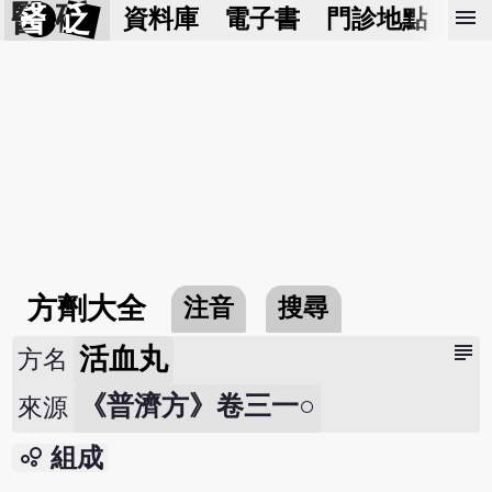
醫 砭
menu
資料庫
電子書
門診地點
預
方劑大全
注音
搜尋
subject
活血丸
方名
《普濟方》卷三一○
來源
bubble_chart
組成