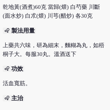
乾地黃(酒煮)60克 當歸(煨) 白芍藥 川斷
(面水炒) 白朮(煨) 川芎(醋炒) 各30克
bubble_chart
製法用量
上藥共六味，研為細末，麵糊為丸，如梧
桐子大。每服30丸。溫酒送下
bubble_chart
功效
活血寬筋。
bubble_chart
主治