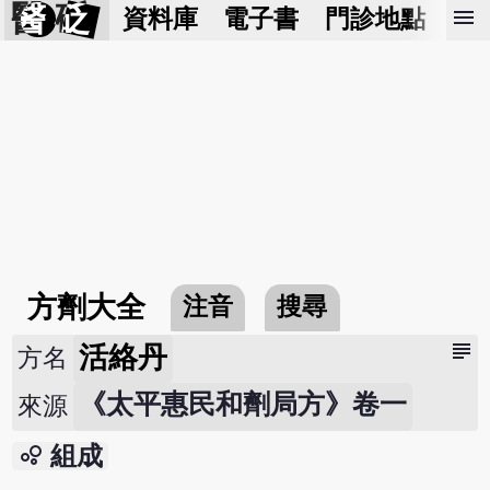
醫 砭
menu
資料庫
電子書
門診地點
預
方劑大全
注音
搜尋
subject
活絡丹
方名
《太平惠民和劑局方》卷一
來源
bubble_chart
組成