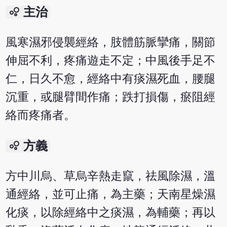
bubble_chart
主治
風寒濕邪侵襲經絡，肢體筋脈攣痛，關節
伸屈不利，疼痛遊走不定；中風後手足不
仁，日久不愈，經絡中有痰濕死血，腰腿
沉重，或腿臂間作痛；跌打損傷，瘀阻經
絡而疼痛者。
bubble_chart
方義
方中川烏、草烏辛熱走竄，祛風除濕，溫
通經絡，並可止痛，為主藥；天南星燥濕
化痰，以除經絡中之痰濕，為輔藥；再以