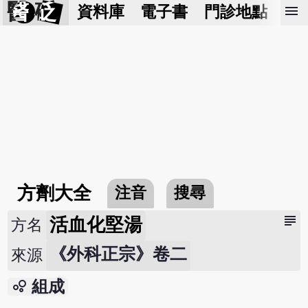
醫 砭
menu
資料庫
電子書
門診地點
預
方劑大全
注音
搜尋
subject
活血化堅湯
方名
《外科正宗》卷二
來源
bubble_chart
組成