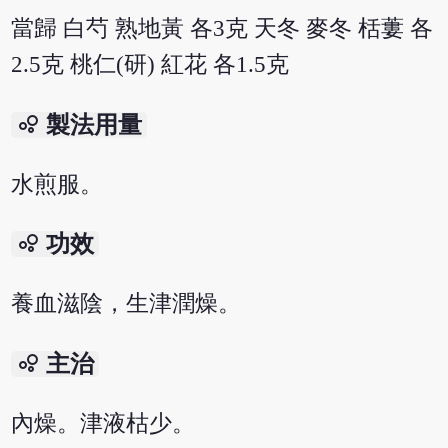
當歸 白芍 熟地黃 各3克 天冬 麥冬 栝蔞 各
2.5克 桃仁(研) 紅花 各1.5克
bubble_chart
製法用量
水煎服。
bubble_chart
功效
養血滋陰，生津潤燥。
bubble_chart
主治
內燥。津液枯少。