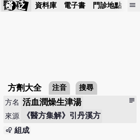
醫 砭
menu
資料庫
電子書
門診地點
預
方劑大全
注音
搜尋
subject
活血潤燥生津湯
方名
《醫方集解》引丹溪方
來源
bubble_chart
組成