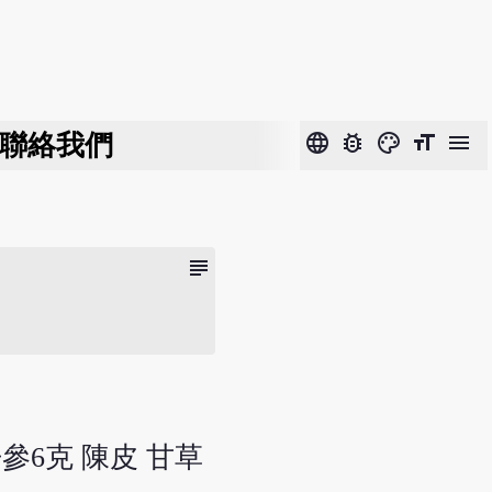
聯絡我們
language
bug_report
color_lens
format_size
menu
subject
丹參6克 陳皮 甘草