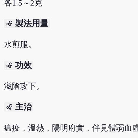
各1.5～2克
製法用量
bubble_chart
水煎服。
功效
bubble_chart
滋陰攻下。
主治
bubble_chart
瘟疫，溫熱，陽明府實，伴見體弱血