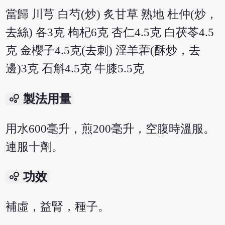
當歸 川芎 白芍(炒) 炙甘草 熟地 杜仲(炒，
去絲) 各3克 枸杞6克 杏仁4.5克 白茯苓4.5
克 金櫻子4.5克(去刺) 淫羊藿(酥炒，去
邊)3克 石斛4.5克 牛膝5.5克
bubble_chart
製法用量
用水600毫升，煎200毫升，空腹時溫服。
連服十劑。
bubble_chart
功效
補虛，益腎，種子。