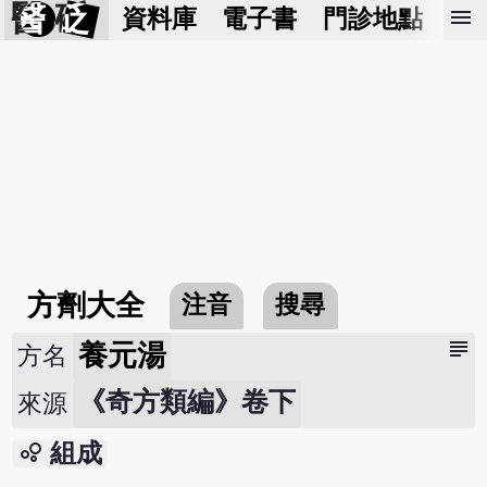
醫 砭
menu
資料庫
電子書
門診地點
預
方劑大全
注音
搜尋
subject
養元湯
方名
《奇方類編》卷下
來源
bubble_chart
組成