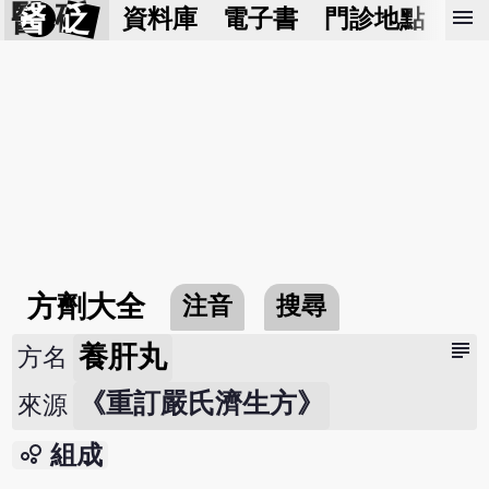
醫 砭
menu
資料庫
電子書
門診地點
預
方劑大全
注音
搜尋
subject
養肝丸
方名
《重訂嚴氏濟生方》
來源
bubble_chart
組成