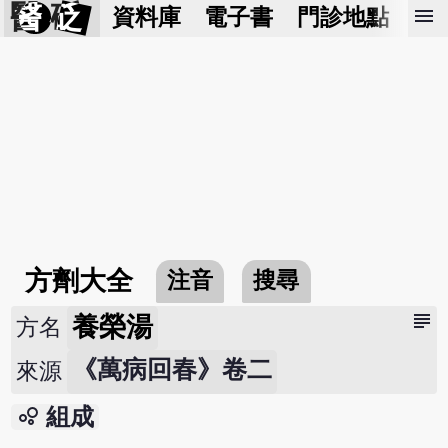
醫 砭
menu
資料庫
電子書
門診地點
預
方劑大全
注音
搜尋
subject
養榮湯
方名
《萬病回春》卷二
來源
bubble_chart
組成