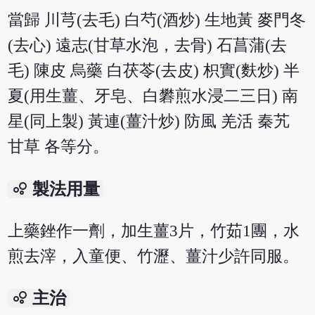
當歸 川芎(去毛) 白芍(酒炒) 生地黃 麥門冬
(去心) 遠志(甘草水泡，去骨) 石菖蒲(去
毛) 陳皮 烏藥 白茯苓(去皮) 枳實(麩炒) 半
夏(用生薑、牙皂、白礬煎水浸二三日) 南
星(同上製) 黃連(薑汁炒) 防風 羌活 秦艽
甘草 各等分。
bubble_chart
製法用量
上藥銼作一劑，加生薑3片，竹茹1團，水
煎去滓，入童便、竹瀝、薑汁少許同服。
bubble_chart
主治