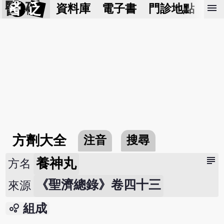
醫 砭
menu
資料庫
電子書
門診地點
預
方劑大全
注音
搜尋
subject
養神丸
方名
《聖濟總錄》卷四十三
來源
bubble_chart
組成