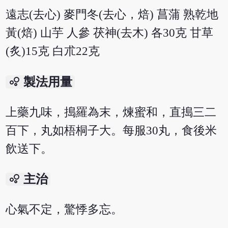
遠志(去心) 麥門冬(去心，焙) 菖蒲 熟乾地
黃(焙) 山芋 人參 茯神(去木) 各30克 甘草
(炙)15克 白朮22克
bubble_chart
製法用量
上藥九味，搗羅為末，煉蜜和，直搗三二
百下，丸如梧桐子大。每服30丸，食後米
飲送下。
bubble_chart
主治
心氣不定，驚悸多忘。