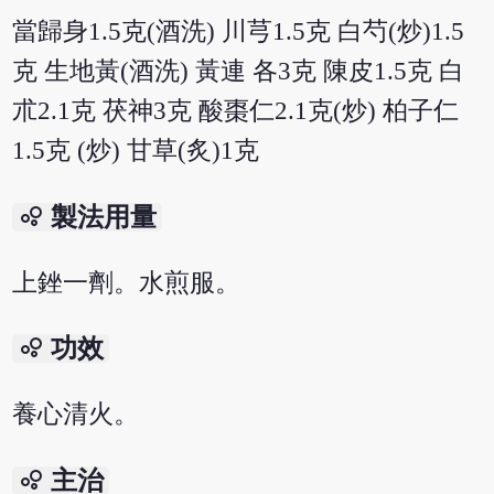
當歸身1.5克(酒洗) 川芎1.5克 白芍(炒)1.5
克 生地黃(酒洗) 黃連 各3克 陳皮1.5克 白
朮2.1克 茯神3克 酸棗仁2.1克(炒) 柏子仁
1.5克 (炒) 甘草(炙)1克
bubble_chart
製法用量
上銼一劑。水煎服。
bubble_chart
功效
養心清火。
bubble_chart
主治