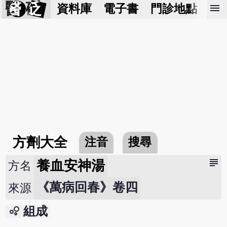
醫 砭
menu
資料庫
電子書
門診地點
預
方劑大全
注音
搜尋
subject
養血安神湯
方名
《萬病回春》卷四
來源
bubble_chart
組成