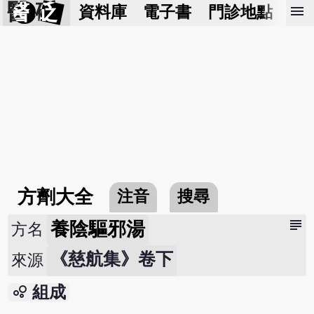
醫 砭
menu
資料庫
電子書
門診地點
預
方劑大全
注音
搜尋
subject
養陰驅邪湯
方名
《慈航集》卷下
來源
bubble_chart
組成