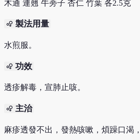
木通 連翹 牛蒡子 杏仁 竹葉 各2.5克
製法用量
bubble_chart
水煎服。
功效
bubble_chart
透疹解毒，宣肺止咳。
主治
bubble_chart
麻疹透發不出，發熱咳嗽，煩躁口渴