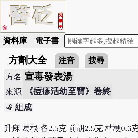
醫
砭
沈
藥
home
子
資料庫
電子書
方劑大全
注音
搜尋
宣毒發表湯
方名
《痘疹活幼至寶》卷終
來源
組成
bubble_chart
升麻 葛根 各2.5克 前胡2.5克 桔梗0.6