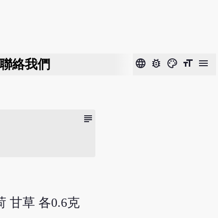
聯絡我們
language
bug_report
color_lens
format_size
menu
subject
荷 甘草 各0.6克