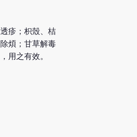
根透疹；枳殼、桔
熱除煩；甘草解毒
者，用之有效。