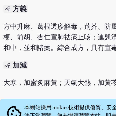
方義
bubble_chart
方中升麻、葛根透疹解毒，荊芥、防
梗、前胡、杏仁宣肺祛痰止咳；連翹
和中，並和諸藥。綜合成方，具有宣
加減
bubble_chart
大寒，加蜜炙麻黃；天氣大熱，加黃
English version
cookie
本網站採用cookies技術提供優質、安
法正常瀏覽。您若繼續瀏覽本站，即表示