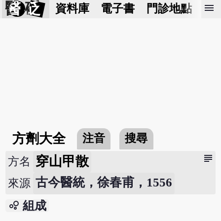
醫 砭
menu
資料庫
電子書
門診地點
預
方劑大全
注音
搜尋
subject
穿山甲散
方名
古今醫統，徐春甫，1556
來源
bubble_chart
組成