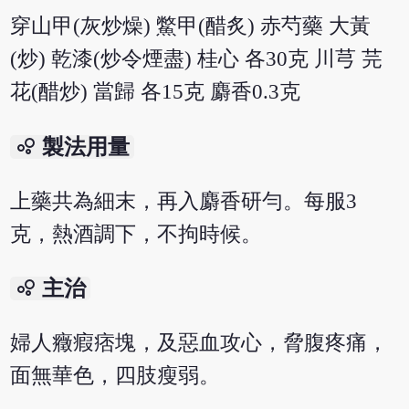
穿山甲(灰炒燥) 鱉甲(醋炙) 赤芍藥 大黃
(炒) 乾漆(炒令煙盡) 桂心 各30克 川芎 芫
花(醋炒) 當歸 各15克 麝香0.3克
bubble_chart
製法用量
上藥共為細末，再入麝香研勻。每服3
克，熱酒調下，不拘時候。
bubble_chart
主治
婦人癥瘕痞塊，及惡血攻心，脅腹疼痛，
面無華色，四肢瘦弱。