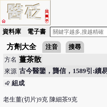
醫
砭
沈
藥
home
子
資料庫
電子書
方劑大全
注音
搜尋
薑茶散
方名
古今醫鑒，龔信，1589引:續易
來源
組成
bubble_chart
老生薑(切片)9克 陳細茶9克