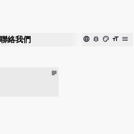
聯絡我們
language
bug_report
color_lens
format_size
menu
subject