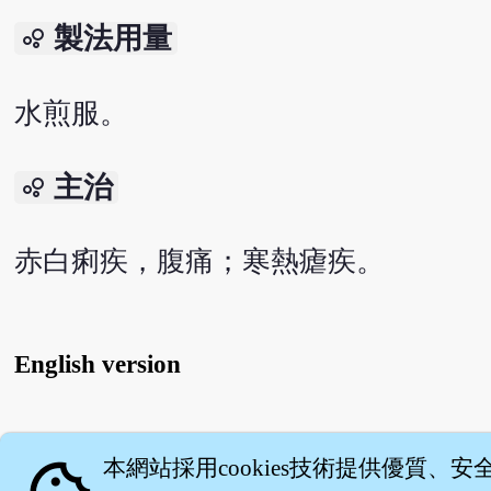
製法用量
bubble_chart
水煎服。
主治
bubble_chart
赤白痢疾，腹痛；寒熱瘧疾。
English version
關
本網站採用cookies技術提供優質、安