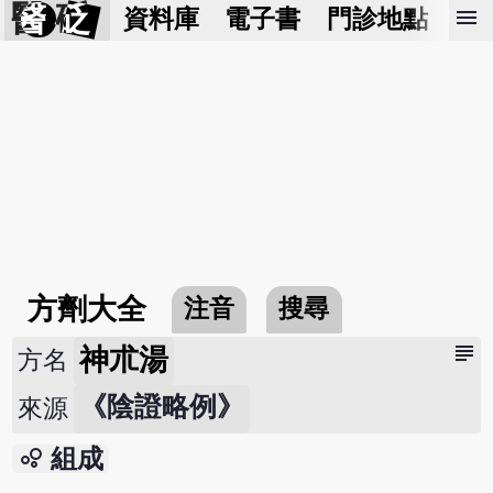
醫 砭
menu
資料庫
電子書
門診地點
預
方劑大全
注音
搜尋
subject
神朮湯
方名
《陰證略例》
來源
bubble_chart
組成