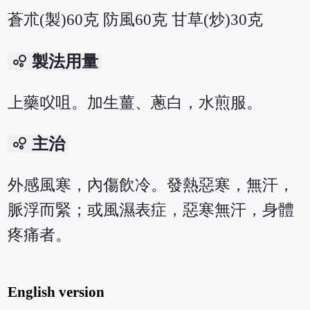
蒼朮(製)60克 防風60克 甘草(炒)30克
bubble_chart
製法用量
上藥㕮咀。加生薑、蔥白，水煎服。
bubble_chart
主治
外感風寒，內傷飲冷。發熱惡寒，無汗，
脈浮而緊；或風濕表症，惡寒無汗，身體
疼痛者。
English version