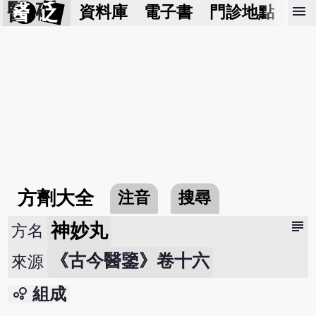
醫 砭
menu
資料庫
電子書
門診地點
預
方劑大全
注音
搜尋
subject
神妙丸
方名
《古今醫鑒》卷十六
來源
bubble_chart
組成