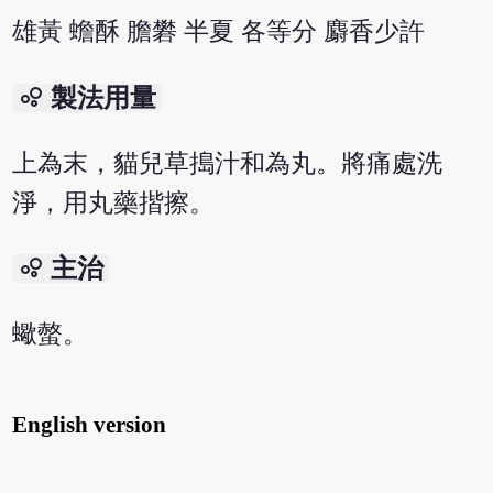
雄黃 蟾酥 膽礬 半夏 各等分 麝香少許
bubble_chart
製法用量
上為末，貓兒草搗汁和為丸。將痛處洗
淨，用丸藥揩擦。
bubble_chart
主治
蠍螫。
English version