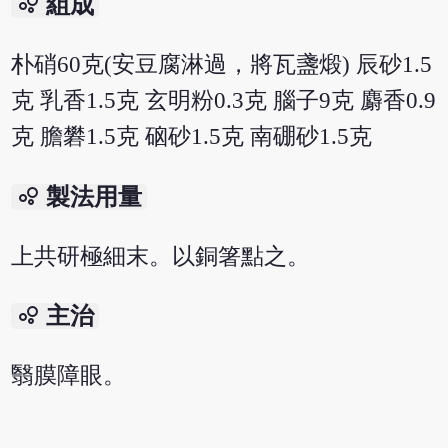
bubble_chart
組成
朴硝60克(安豆腐淋過，將瓦盞煅) 辰砂1.5
克 乳香1.5克 玄明粉0.3克 腦子9克 麝香0.9
克 膽礬1.5克 硇砂1.5克 南硼砂1.5克
bubble_chart
製法用量
上共研極細末。以銅箸點之。
bubble_chart
主治
翳膜障眼。