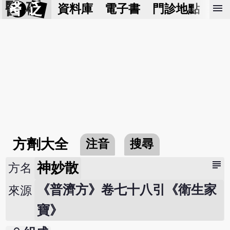
醫 砭
menu
資料庫
電子書
門診地點
預
方劑大全
注音
搜尋
subject
神妙散
方名
《普濟方》卷七十八引《衛生家
來源
寶》