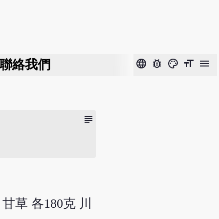
聯絡我們
language
bug_report
color_lens
format_size
menu
subject
甘草 各180克 川