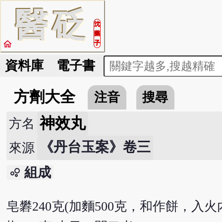
醫
砭
沈
藥
home
子
資料庫
電子書
方劑大全
注音
搜尋
神效丸
方名
《丹台玉案》卷三
來源
組成
bubble_chart
皂礬240克(加麵500克，和作餅，入火內