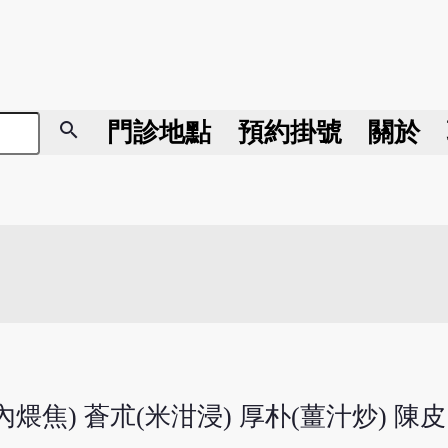
search
門診地點
預約掛號
關於
煨焦) 蒼朮(米泔浸) 厚朴(薑汁炒) 陳皮 