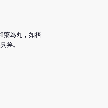
，和藥為丸，如梧
藥臭矣。