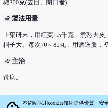
椒300克(去目、閉口者)
製法用量
bubble_chart
上藥研末，用紅棗1.5千克，煮熟去皮
桐子大。每次70～80丸，用酒送服
主治
bubble_chart
黃病。
English version
本網站採用cookies技術提供優質、安