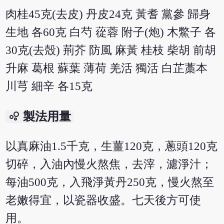
肉桂45克(去皮) 丹皮24克 黃耆 黨參 歸身
生地 各60克 白芍 蓯蓉 附子(炮) 木鱉子 各
30克(去殼) 荊芥 防風 麻黃 桂枝 柴胡 前胡
升麻 葛根 蘇葉 薄荷 羌活 獨活 白芷藁本
川芎 細辛 各15克
bubble_chart
製法用量
以真麻油1.5千克，生薑120克，蔥頭120克
切碎，入油內慢火熬焦，去滓，濾淨汁；
每油500克，入飛淨黃丹250克，慢火熬至
老嫩得宜，以瓷器收盛。七天後方可使
用。