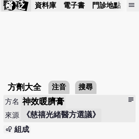
醫 砭
menu
資料庫
電子書
門診地點
預
方劑大全
注音
搜尋
subject
神效暖臍膏
方名
《慈禧光緒醫方選議》
來源
bubble_chart
組成