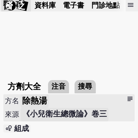
醫 砭
menu
資料庫
電子書
門診地點
預
方劑大全
注音
搜尋
subject
除熱湯
方名
《小兒衛生總微論》卷三
來源
bubble_chart
組成