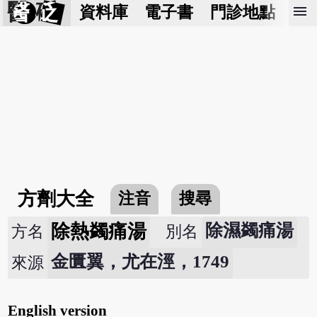
醫 砭
menu
資料庫
電子書
門診地點
預
方劑大全
注音
搜尋
除熱蠲痛湯
除濕蠲痛湯
方名
別名
金匱翼，尤在涇，1749
來源
English version