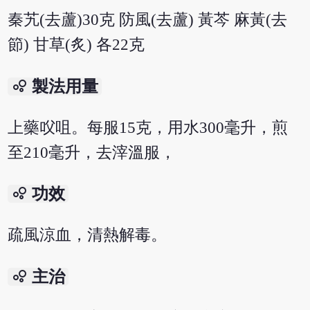
秦艽(去蘆)30克 防風(去蘆) 黃芩 麻黃(去
節) 甘草(炙) 各22克
bubble_chart
製法用量
上藥㕮咀。每服15克，用水300毫升，煎
至210毫升，去滓溫服，
bubble_chart
功效
疏風涼血，清熱解毒。
bubble_chart
主治