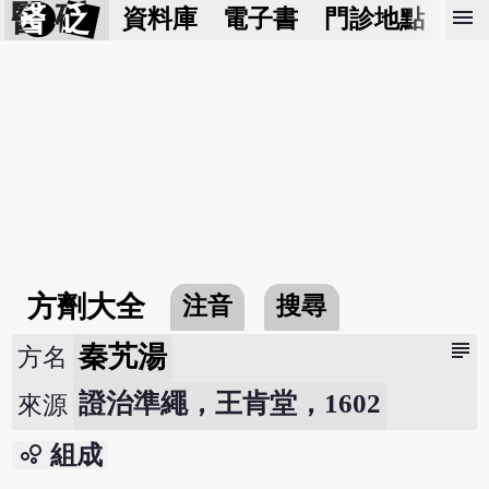
醫 砭
menu
資料庫
電子書
門診地點
預
方劑大全
注音
搜尋
subject
秦艽湯
方名
證治準繩，王肯堂，1602
來源
bubble_chart
組成