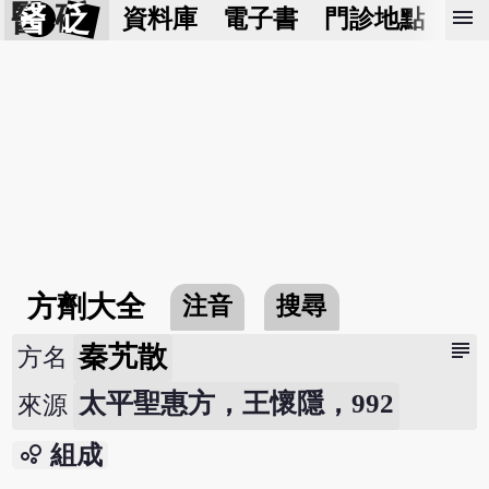
醫 砭
menu
資料庫
電子書
門診地點
預
方劑大全
注音
搜尋
subject
秦艽散
方名
太平聖惠方，王懷隱，992
來源
bubble_chart
組成