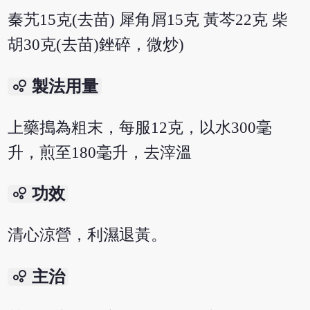
秦艽15克(去苗) 犀角屑15克 黃芩22克 柴
胡30克(去苗)銼碎，微炒)
bubble_chart
製法用量
上藥搗為粗末，每服12克，以水300毫
升，煎至180毫升，去滓溫
bubble_chart
功效
清心涼營，利濕退黃。
bubble_chart
主治